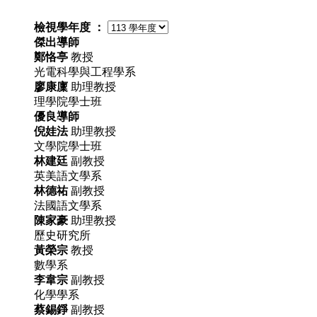
檢視學年度 ：
傑出導師
鄭恪亭
教授
光電科學與工程學系
廖康廩
助理教授
理學院學士班
優良導師
倪娃法
助理教授
文學院學士班
林建廷
副教授
英美語文學系
林德祐
副教授
法國語文學系
陳家豪
助理教授
歷史研究所
黃榮宗
教授
數學系
李韋宗
副教授
化學學系
蔡錫錚
副教授