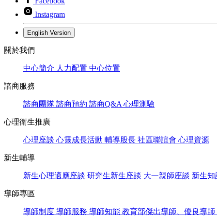
Facebook
Instagram
English Version
關於我們
中心簡介
人力配置
中心位置
諮商服務
諮商團隊
諮商預約
諮商Q&A
心理測驗
心理衛生推廣
心理座談
心靈成長活動
輔導股長
社區聯誼會
心理資源
新生輔導
新生心理適應座談
研究生新生座談
大一親師座談
新生知
導師專區
導師制度
導師服務
導師知能
教育部傑出導師、優良導師