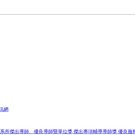
訊網
系所傑出導師、優良導師暨單位獎
傑出專項輔導導師獎
優良服