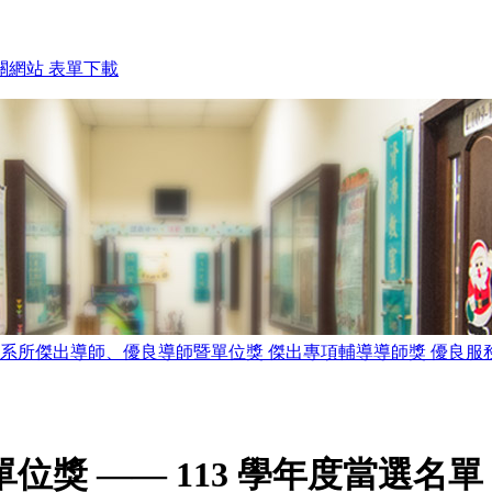
關網站
表單下載
系所傑出導師、優良導師暨單位獎
傑出專項輔導導師獎
優良服
獎 —— 113 學年度當選名單