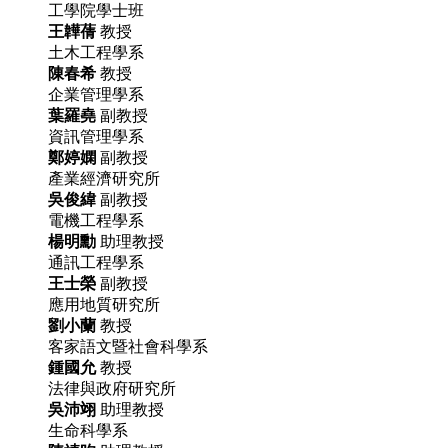
工學院學士班
王韡蒨
教授
土木工程學系
陳春希
教授
企業管理學系
葉羅堯
副教授
資訊管理學系
鄭婷嫻
副教授
產業經濟研究所
吳俊緯
副教授
電機工程學系
楊明勳
助理教授
通訊工程學系
王士榮
副教授
應用地質研究所
劉小蘭
教授
客家語文暨社會科學系
鍾國允
教授
法律與政府研究所
吳沛翊
助理教授
生命科學系