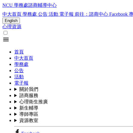
NCU 學務處諮商輔導中心
中大首頁
學務處
公告
活動
電子報
前往：諮商中心 Facebook 
English
心理資源
menu
首頁
中大首頁
學務處
公告
活動
電子報
關於我們
諮商服務
心理衛生推廣
新生輔導
導師專區
資源教室