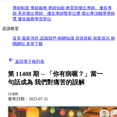
導師制度
導師服務
導師知能
教育部傑出導師、優良導
師
系所傑出導師、優良導師暨單位獎
傑出專項輔導導師
獎
優良服務學習單位
資源教室
首頁
最新消息
認識我們
相關知識
資源規範
就業資訊
相
關網站
表單下載
arrow_back
返回電子報列表
第 11408 期 -- 「你有病喔？」當一
句話成為 我們對痛苦的誤解
11408
發布日期：2025-07-31