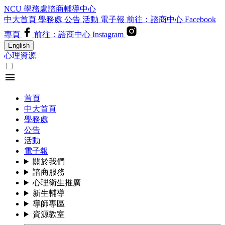
NCU 學務處諮商輔導中心
中大首頁
學務處
公告
活動
電子報
前往：諮商中心 Facebook
專頁
前往：諮商中心 Instagram
English
心理資源
menu
首頁
中大首頁
學務處
公告
活動
電子報
關於我們
諮商服務
心理衛生推廣
新生輔導
導師專區
資源教室