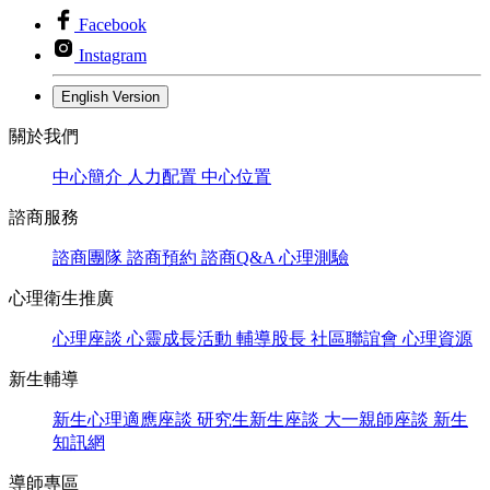
Facebook
Instagram
English Version
關於我們
中心簡介
人力配置
中心位置
諮商服務
諮商團隊
諮商預約
諮商Q&A
心理測驗
心理衛生推廣
心理座談
心靈成長活動
輔導股長
社區聯誼會
心理資源
新生輔導
新生心理適應座談
研究生新生座談
大一親師座談
新生
知訊網
導師專區