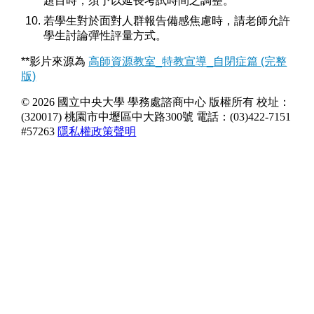
題目時，須予以延長考試時間之調整。
若學生對於面對人群報告備感焦慮時，請老師允許
學生討論彈性評量方式。
**影片來源為
高師資源教室_特教宣導_自閉症篇 (完整
版)
© 2026 國立中央大學 學務處諮商中心 版權所有
校址：
(320017) 桃園市中壢區中大路300號
電話：(03)422-7151
#57263
隱私權政策聲明