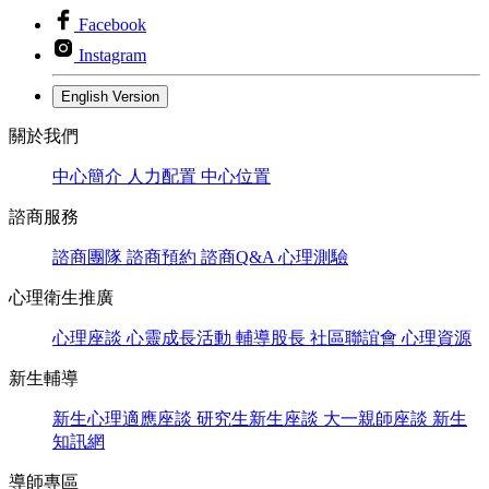
Facebook
Instagram
English Version
關於我們
中心簡介
人力配置
中心位置
諮商服務
諮商團隊
諮商預約
諮商Q&A
心理測驗
心理衛生推廣
心理座談
心靈成長活動
輔導股長
社區聯誼會
心理資源
新生輔導
新生心理適應座談
研究生新生座談
大一親師座談
新生
知訊網
導師專區