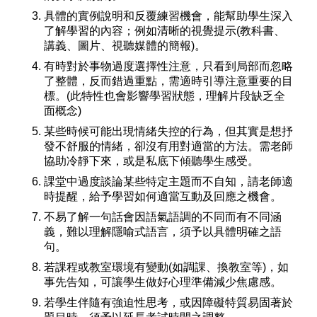
具體的實例說明和反覆練習機會，能幫助學生深入
了解學習的內容；例如清晰的視覺提示(教科書、
講義、圖片、視聽媒體的簡報)。
有時對於事物過度選擇性注意，只看到局部而忽略
了整體，反而錯過重點，需適時引導注意重要的目
標。(此特性也會影響學習狀態，理解片段缺乏全
面概念)
某些時候可能出現情緒失控的行為，但其實是想抒
發不舒服的情緒，卻沒有用對適當的方法。需老師
協助冷靜下來，或是私底下傾聽學生感受。
課堂中過度談論某些特定主題而不自知，請老師適
時提醒，給予學習如何適當互動及回應之機會。
不易了解一句話會因語氣語調的不同而有不同涵
義，難以理解隱喻式語言，須予以具體明確之語
句。
若課程或教室環境有變動(如調課、換教室等)，如
事先告知，可讓學生做好心理準備減少焦慮感。
若學生伴隨有強迫性思考，或因障礙特質易固著於