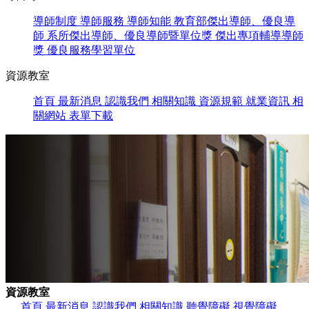
導師制度
導師服務
導師知能
教育部傑出導師、優良導
師
系所傑出導師、優良導師暨單位獎
傑出專項輔導導師
獎
優良服務學習單位
資源教室
首頁
最新消息
認識我們
相關知識
資源規範
就業資訊
相
關網站
表單下載
資源教室
首頁
最新消息
認識我們
相關知識
聽覺障礙
視覺障礙