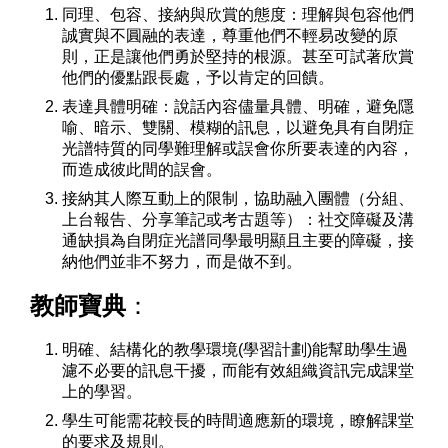
同理、包容、接納與欣賞的態度：理解與包容他們
誠實與不圓融的表達，尊重他們不輕易改變的原
則，正是讓他們勇於堅持的根源。甚至可試著欣賞
他們的優點跟長處，予以肯定的回饋。
表達具體明確：說話內容儘量具體、明確，避免隱
喻、暗示、雙關、模糊的訊息，以避免具有自閉症
光譜特質的同學難理解或誤會你所要表達的內容，
而造成彼此間的誤會。
接納其人際互動上的限制，協助融入團體（分組、
上台報告、分享筆記或考古題等）：社交障礙及溝
通缺損為自閉症光譜同學最明顯且主要的障礙，接
納他們並非不努力，而是做不到。
教師寶典
：
明確、結構化的教學環境(學習計劃)能幫助學生過
濾不必要的訊息干擾，而能有效組織資訊完成課堂
上的學習。
學生可能需花較長的時間適應新的環境，瞭解課堂
的要求及規則。