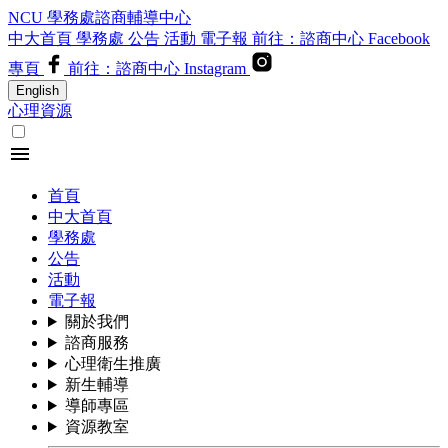
NCU 學務處諮商輔導中心
中大首頁
學務處
公告
活動
電子報
前往：諮商中心 Facebook
專頁
前往：諮商中心 Instagram
English
心理資源
menu
首頁
中大首頁
學務處
公告
活動
電子報
關於我們
諮商服務
心理衛生推廣
新生輔導
導師專區
資源教室